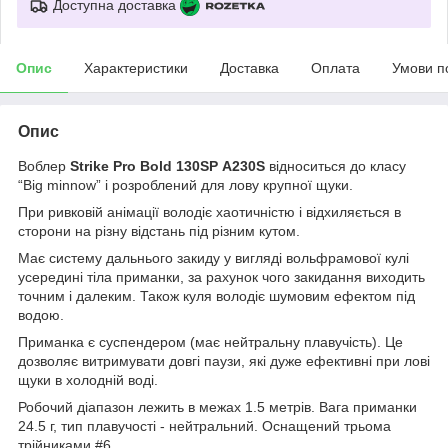
Доступна доставка
Опис
Характеристики
Доставка
Оплата
Умови п
Опис
Воблер
Strike Pro Bold 130SP A230S
відноситься до класу
“Big minnow” і розроблений для лову крупної щуки.
При ривковій анімації володіє хаотичністю і відхиляється в
сторони на різну відстань під різним кутом.
Має систему дальнього закиду у вигляді вольфрамової кулі
усередині тіла приманки, за рахунок чого закидання виходить
точним і далеким. Також куля володіє шумовим ефектом під
водою.
Приманка є суспендером (має нейтральну плавучість). Це
дозволяє витримувати довгі паузи, які дуже ефективні при лові
щуки в холодній воді.
Робочий діапазон лежить в межах 1.5 метрів. Вага приманки
24.5 г, тип плавучості - нейтральний. Оснащений трьома
трійниками #6.