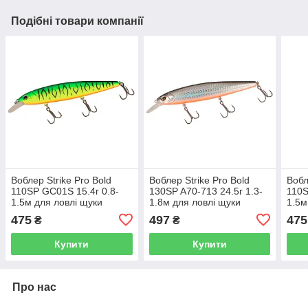
Подібні товари компанії
Воблер Strike Pro Bold
Воблер Strike Pro Bold
Вобл
110SP GC01S 15.4г 0.8-
130SP A70-713 24.5г 1.3-
110S
1.5м для ловлі щуки
1.8м для ловлі щуки
1.5м
475
497
475
₴
₴
Купити
Купити
Про нас