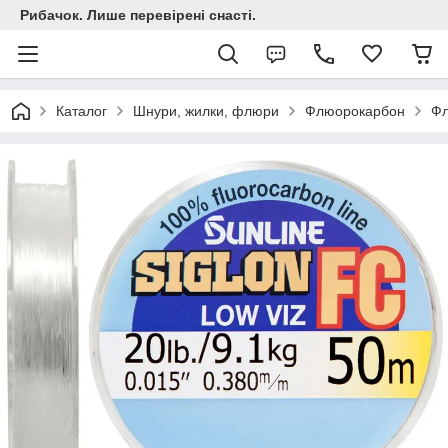
Рибачок. Лише перевірені снасті.
Каталог
Шнури, жилки, флюри
Флюорокарбон
Фл