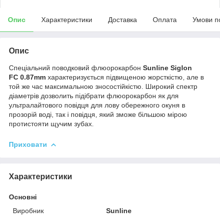
Опис
Характеристики
Доставка
Оплата
Умови п
Опис
Спеціальний поводковий флюорокарбон
Sunline Siglon
FC 0.87mm
характеризується підвищеною жорсткістю, але в
той же час максимальною зносостійкістю. Широкий спектр
діаметрів дозволить підібрати флюорокарбон як для
ультралайтового повідця для лову обережного окуня в
прозорій воді, так і повідця, який зможе більшою мірою
протистояти щучим зубах.
Приховати
Характеристики
Основні
Виробник
Sunline