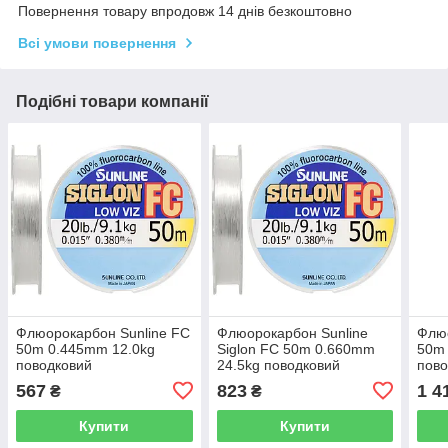
Повернення товару впродовж 14 днів безкоштовно
Всі умови повернення
Подібні товари компанії
Флюорокарбон Sunline FC
Флюорокарбон Sunline
Флюо
50m 0.445mm 12.0kg
Siglon FC 50m 0.660mm
50m
поводковий
24.5kg поводковий
пово
567
823
1 4
₴
₴
Купити
Купити