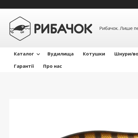
Рибачок. Лише пе
Каталог
Вудилища
Котушки
Шнури/во
Гарантії
Про нас