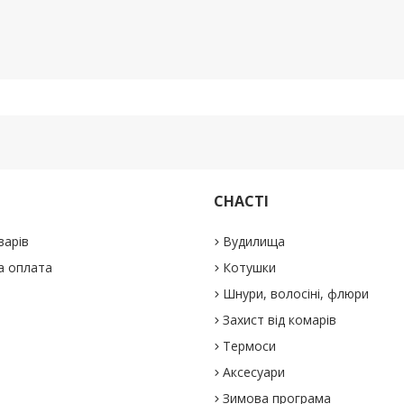
СНАСТІ
варів
Вудилища
а оплата
Котушки
Шнури, волосіні, флюри
Захист від комарів
Термоси
Аксесуари
Зимова програма