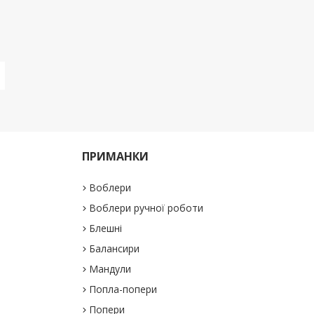
ПРИМАНКИ
Воблери
Воблери ручної роботи
Блешні
Балансири
Мандули
Попла-попери
Попери