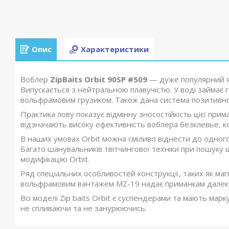
Опис
Характеристики
Воблер
ZipBaits Orbit 90SP #509
— дуже популярний я
Випускається з нейтральною плавучістю. У воді займає
вольфрамовим грузиком. Також дана система позитивно
Практика лову показує відмінну зносостійкість цієї при
відзначають високу ефективність воблера безклевье, к
В наших умовах Orbit можна сміливо віднести до одног
Багато шанувальників твітчингової техніки при пошуку щ
модифікацію Orbit.
Ряд спеціальних особливостей конструкції, таких як маг
вольфрамовим вантажем MZ-19 надає приманкам далекобі
Всі моделі Zip baits Orbit є суспендерами та мають мар
не спливаючи та не занурюючись.