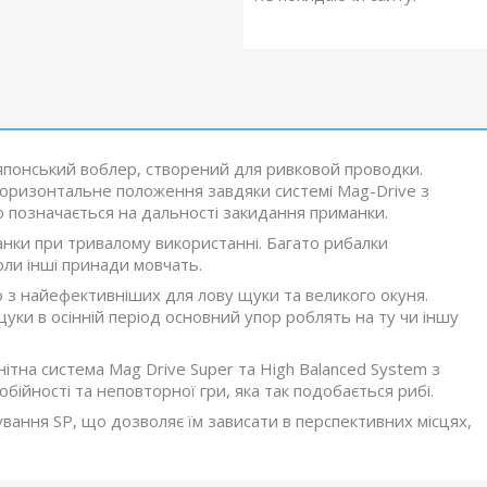
понський воблер, створений для ривковой проводки.
 горизонтальне положення завдяки системі Mag-Drive з
 позначається на дальності закидання приманки.
манки при тривалому використанні. Багато рибалки
оли інші принади мовчать.
о з найефективніших для лову щуки та великого окуня.
уки в осінній період основний упор роблять на ту чи іншу
нітна система Mag Drive Super та High Balanced System з
йності та неповторної гри, яка так подобається рибі.
кування SP, що дозволяє їм зависати в перспективних місцях,