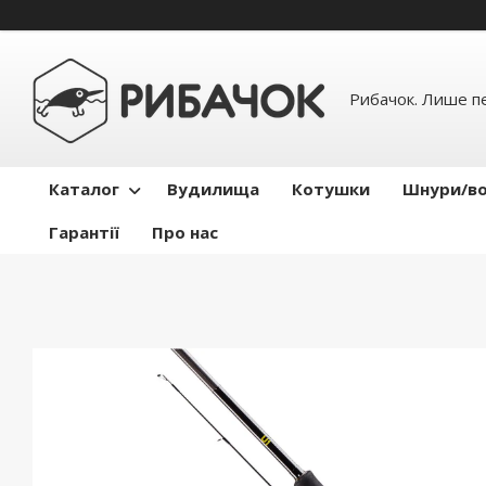
Рибачок. Лише пе
Каталог
Вудилища
Котушки
Шнури/во
Гарантії
Про нас