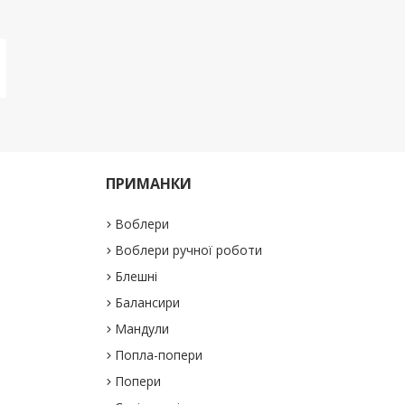
ПРИМАНКИ
Воблери
Воблери ручної роботи
Блешні
Балансири
Мандули
Попла-попери
Попери