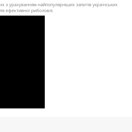
них з урахуванням найпопулярніших запитів українських
я ефективної риболовлі.