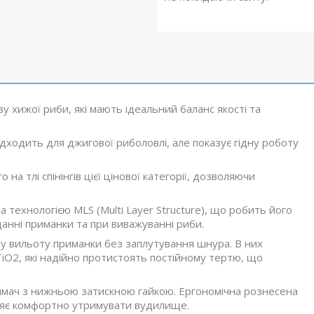
ву хижої риби, які мають ідеальний баланс якості та
дходить для джигової риболовлі, але показує гідну роботу
на тлі спінінгів цієї цінової категорії, дозволяючи
а технологією MLS (Multi Layer Structure), що робить його
данні приманки та при виважуванні риби.
му вильоту приманки без заплутування шнура. В них
TiO2, які надійно протистоять постійному тертю, що
имач з нижньою затискною гайкою. Ергономічна рознесена
оляє комфортно утримувати вудилище.