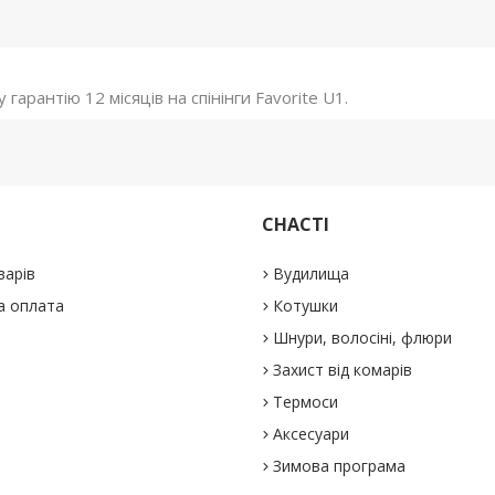
арантію 12 місяців на спінінги Favorite U1.
СНАСТІ
варів
Вудилища
а оплата
Котушки
Шнури, волосіні, флюри
Захист від комарів
Термоси
Аксесуари
Зимова програма