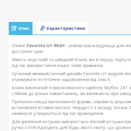
Опис
Характеристики
Спінінг
Favorite U1 982H
- універсальні вудлища для ло
доступної ціни.
Мають жорсткий та швидкий бланк, він в першу чергу пі
під час використання інших типів приманок.
Сучасний мінімалістичний дизайн Favorite U1 виділяє його 
отримувати естетичне задоволення від снасті.
Бланк виконаний із високоякісного карбону Skyflex 24T з
стійким до різних навантажень, які виникають при заки
Пропускні кільця ергономічної форми, сприяють вільно
встановлені вставки високої твердості з оксиду титану 
неминуче утворюється під час проведення.
Для кріплення котушки використано якісний котушкотр
ручка з EVA підходить для будь-якого хвату, що дозв