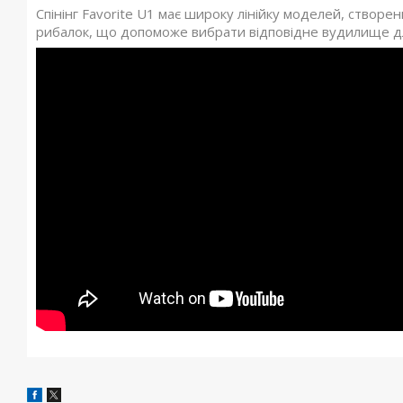
Спінінг Favorite U1 має широку лінійку моделей, створе
рибалок, що допоможе вибрати відповідне вудилище дл