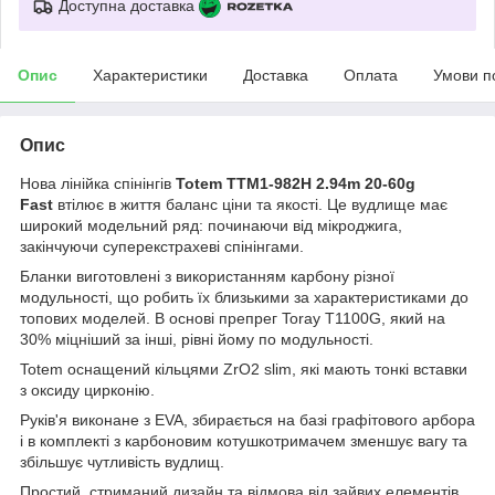
Доступна доставка
Опис
Характеристики
Доставка
Оплата
Умови п
Опис
Нова лінійка спінінгів
Totem TTM1-982H 2.94m 20-60g
Fast
втілює в життя баланс ціни та якості. Це вудлище має
широкий модельний ряд: починаючи від мікроджига,
закінчуючи суперекстрахеві спінінгами.
Бланки виготовлені з використанням карбону різної
модульності, що робить їх близькими за характеристиками до
топових моделей. В основі препрег Toray Т1100G, який на
30% міцніший за інші, рівні йому по модульності.
Totem оснащений кільцями ZrO2 slim, які мають тонкі вставки
з оксиду цирконію.
Руків'я виконане з EVA, збирається на базі графітового арбора
і в комплекті з карбоновим котушкотримачем зменшує вагу та
збільшує чутливість вудлищ.
Простий, стриманий дизайн та відмова від зайвих елементів