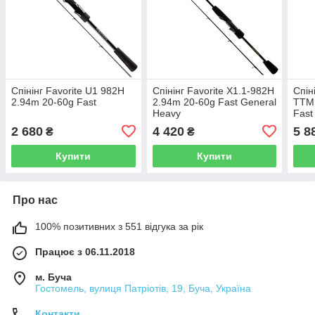
Спінінг Favorite U1 982H
Спінінг Favorite X1.1-982H
Спін
2.94m 20-60g Fast
2.94m 20-60g Fast General
TTM
Heavy
Fast
2 680
4 420
5 8
₴
₴
Купити
Купити
Про нас
100% позитивних з 551 відгука за рік
Працює з 06.11.2018
м. Буча
Гостомель, вулиця Патріотів, 19, Буча, Україна
Контакти