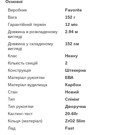
Основні
Виробник
Favorite
Вага
152 г
Гарантійний термін
12 міс
Довжина в розкладеному
2.94 м
вигляді
Довжина у складеному
152 см
вигляді
Клас
Heavy
Кількість секцій
2
Конструкція
Штекерна
Матеріал рукоятки
ЕВА
Матеріал вудилища
Карбон
Стан
Новий
Тип
Спінінг
Тип рукоятки
Дворучна
Кастинг-тест
20-60г
Кільця (матеріал)
ZrO2 Slim
Лад
Fast