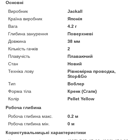
Основні
Виробник
Jackall
Країна виробник
Японія
Вага
4.2 г
Глибина занурення
Поверхневі
Довжина
38 мм
Кількість гачків
2
Плавучість
Плаваючий
Стан
Новий
Техніка лову
Рівномірна проводка,
Stop&Go
Тип
Воблер
Форма тіла
Кренк (Сгапк)
Колір
Pellet Yellow
Робоча глибина
Робоча глибина макс.
0.2 м
Робоча глибина мін.
0 м
Користувальницькі характеристики