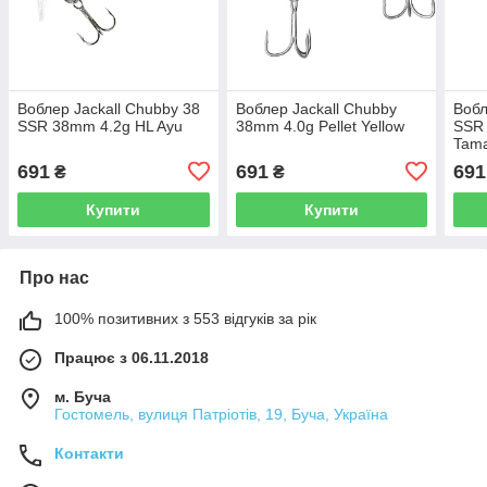
Воблер Jackall Chubby 38
Воблер Jackall Chubby
Вобл
SSR 38mm 4.2g HL Ayu
38mm 4.0g Pellet Yellow
SSR
Tam
691
691
691
₴
₴
Купити
Купити
Про нас
100% позитивних з 553 відгуків за рік
Працює з 06.11.2018
м. Буча
Гостомель, вулиця Патріотів, 19, Буча, Україна
Контакти