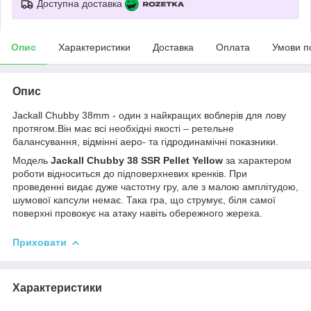
Доступна доставка
Опис
Характеристики
Доставка
Оплата
Умови п
Опис
Jackall Chubby 38mm - один з найкращих воблерів для лову
протягом.Він має всі необхідні якості – ретельне
балансування, відмінні аеро- та гідродинамічні показники.
Модель
Jackall Chubby 38 SSR Pellet Yellow
за характером
роботи відноситься до підповерхневих кренків. При
проведенні видає дуже частотну гру, але з малою амплітудою,
шумової капсули немає. Така гра, що струмує, біля самої
поверхні провокує на атаку навіть обережного жереха.
Приховати
Характеристики