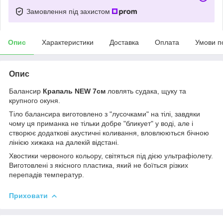
Замовлення під захистом
Опис
Характеристики
Доставка
Оплата
Умови п
Опис
Балансир
Крапаль NEW 7см
ловлять судака, щуку та
крупного окуня.
Тіло балансира виготовлено з "лусочками" на тілі, завдяки
чому ця приманка не тільки добре "бликует" у воді, але і
створює додаткові акустичні коливання, вловлюються бічною
лінією хижака на далекій відстані.
Хвостики червоного кольору, світяться під дією ультрафіолету.
Виготовлені з якісного пластика, який не боїться різких
перепадів температур.
Приховати