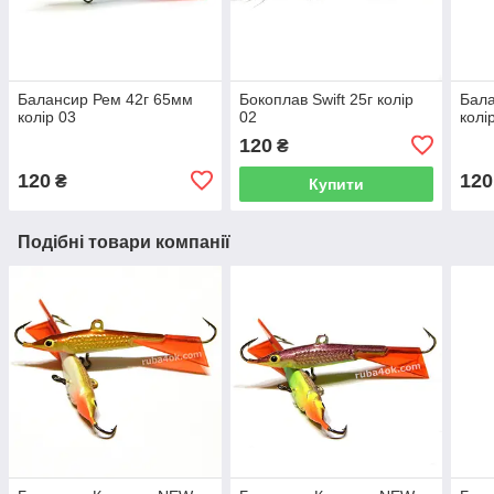
Балансир Рем 42г 65мм
Бокоплав Swift 25г колір
Бала
колір 03
02
колі
120
₴
120
120
₴
Купити
Подібні товари компанії