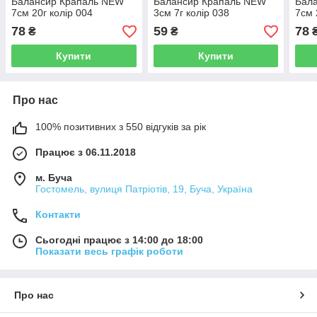
Балансир Крапаль NEW
Балансир Крапаль NEW
Бал
7см 20г колір 004
3см 7г колір 038
7см 
78
59
78
₴
₴
Купити
Купити
Про нас
100% позитивних з 550 відгуків за рік
Працює з 06.11.2018
м. Буча
Гостомель, вулиця Патріотів, 19, Буча, Україна
Контакти
Сьогодні працює з 14:00 до 18:00
Показати весь графік роботи
Про нас