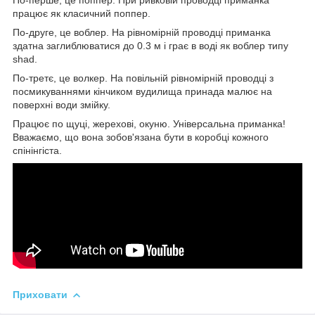
працює як класичний поппер.
По-друге, це воблер. На рівномірній проводці приманка
здатна заглиблюватися до 0.3 м і грає в воді як воблер типу
shad.
По-третє, це волкер. На повільній рівномірній проводці з
посмикуваннями кінчиком вудилища принада малює на
поверхні води змійку.
Працює по щуці, жерехові, окуню. Універсальна приманка!
Вважаємо, що вона зобов'язана бути в коробці кожного
спінінгіста.
Приховати