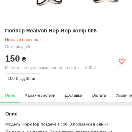
Поппер RealVob Hop-Hop колір 008
Немає в наявності
Опт і роздріб
150
₴
Мінімальна сума замовлення на сайті — 300 ₴
100 ₴
від 30 шт.
Опис
Характеристики
Доставка
Оплата
Умови п
Опис
Модель
Hop-Hop
поєднує в собі 3 приманки в одній!
По-перше, це поппер. При ривковій проводці приманка