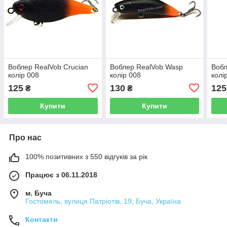
Воблер RealVob Crucian
Воблер RealVob Wasp
Вобл
колір 008
колір 008
колі
125
130
125
₴
₴
Купити
Купити
Про нас
100% позитивних з 550 відгуків за рік
Працює з 06.11.2018
м. Буча
Гостомель, вулиця Патріотів, 19, Буча, Україна
Контакти