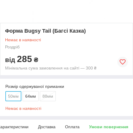
Форма Bugsy Tail (Багсі Казка)
Немає в наявності
Роздріб
285
від
₴
Мінімальна сума замовлення на сайті — 300 ₴
Розмір одержуваної приманки
50мм
64мм
88мм
Немає в наявності
арактеристики
Доставка
Оплата
Умови повернення