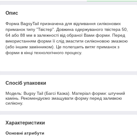
Опис
Форма BagsyTail призначена для відливання силіконових
приманок типу "Твістер". Довжина одержуваного твістера 50,
64 або 88 мм в залежності від обраної Вами форми. Перед
використанням форми її слід змастити силіконовою змазкою
(або іншим замінником). Це полегшить витяг приманок з
форми в кінці технологічного процесу.
Спосіб упаковки
Модель: Bugsy Tail (Багсі Казка). Матеріал форми: штучний
камінь. Рекомендуємо змащувати форму перед заливкою
силікону.
Характеристики
Основні атрибути