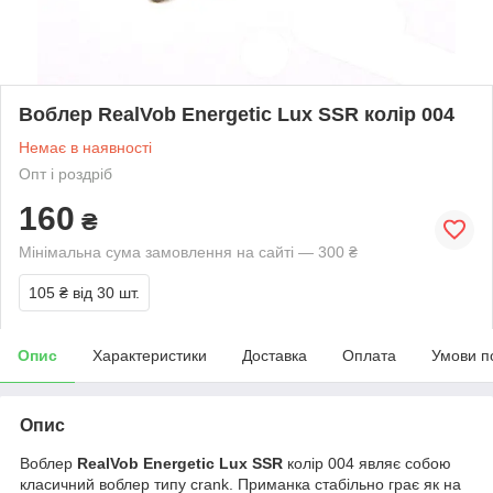
Воблер RealVob Energetic Lux SSR колір 004
Немає в наявності
Опт і роздріб
160
₴
Мінімальна сума замовлення на сайті — 300 ₴
105 ₴
від 30 шт.
Опис
Характеристики
Доставка
Оплата
Умови п
Опис
Воблер
RealVob Energetic Lux SSR
колір 004
являє собою
класичний воблер типу crank. Приманка стабільно грає як на