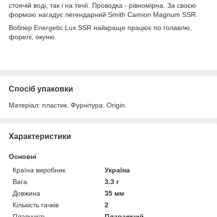
стоячій воді, так і на течії. Проводка - рівномірна. За своєю
формою нагадує легендарний Smith Camion Magnum SSR.
Воблер Energetic Lux SSR найкраще працює по голавлю,
форелі, окуню.
Спосіб упаковки
Матеріал: пластик. Фурнітура: Origin.
Характеристики
Основні
Країна виробник
Україна
Вага
3.3 г
Довжина
35 мм
Кількість гачків
2
Плавучість
Плаваючий