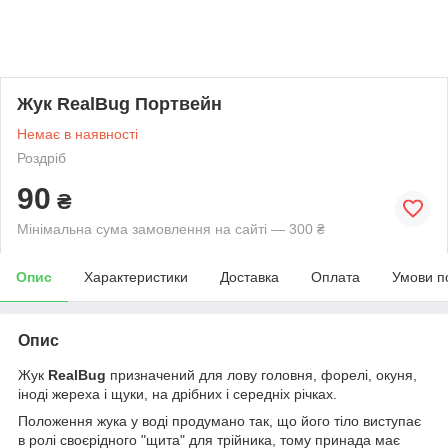
Жук RealBug Портвейн
Немає в наявності
Роздріб
90
₴
Мінімальна сума замовлення на сайті — 300 ₴
Опис
Характеристики
Доставка
Оплата
Умови п
Опис
Жук
RealBug
призначений для лову головня, форелі, окуня,
іноді жереха і щуки, на дрібних і середніх річках.
Положення жука у воді продумано так, що його тіло виступає
в ролі своєрідного "щита" для трійника, тому принада має