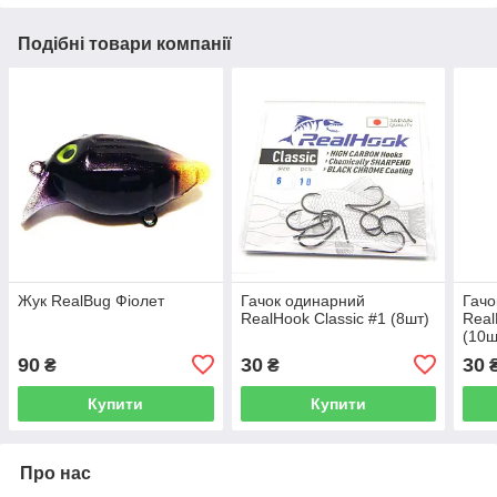
Подібні товари компанії
Жук RealBug Фіолет
Гачок одинарний
Гачо
RealHook Classic #1 (8шт)
Real
(10ш
90
30
30
₴
₴
Купити
Купити
Про нас