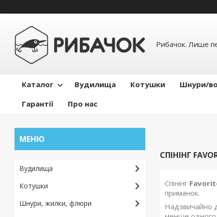
Рибачок. Лише пе
Каталог
Вудилища
Котушки
Шнури/во
Гарантії
Про нас
СПІНІНГ FAVO
Вудилища
Спінінг
Favori
Котушки
приманок.
Шнури, жилки, флюри
Надзвичайно д
менше одного г