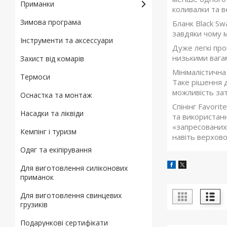
Приманки
коливалки та в
Зимова програма
Бланк Black Sw
завдяки чому ма
Інструменти та аксессуари
Дуже легкі про
низькими вага
Захист від комарів
Мінімалістична
Термоси
Таке рішення д
можливість за
Оснастка та монтаж
Спінінг Favori
Насадки та ліквіди
та використан
«запресованих»
Кемпінг і туризм
навіть верхово
Одяг та екіпірування
Для виготовлення силіконових
приманок
Для виготовлення свинцевих
грузиків
Подарункові сертифікати