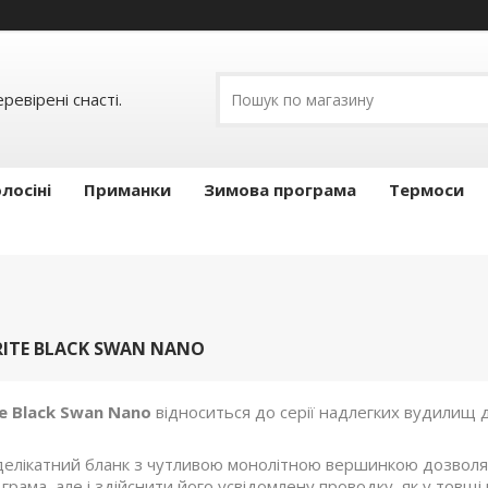
ревірені снасті.
лосіні
Приманки
Зимова програма
Термоси
RITE BLACK SWAN NANO
te Black Swan Nano
відноситься до серії надлегких вудилищ 
елікатний бланк з чутливою монолітною вершинкою дозволяє 
рама, але і здійснити його усвідомлену проводку, як у товщі в