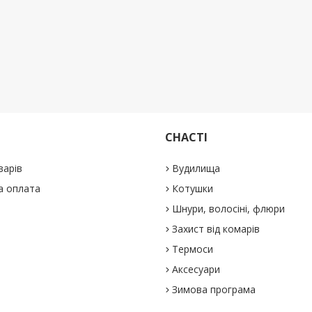
СНАСТІ
варів
Вудилища
а оплата
Котушки
Шнури, волосіні, флюри
Захист від комарів
Термоси
Аксесуари
Зимова програма