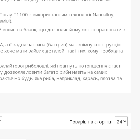
Toray Т1100 з використанням технології Nanoalloy,
мів!).
ий вплив на бланк, що дозволяє йому якісно працювати з
A, а її задня частина (батгрип) має знімну конструкцію.
 хоче мати зайвих деталей, так і тих, кому необхідна
тралайтової риболовлі, які прагнуть потоншення снасті
у дозволяє ловити багато риби навіть на самих
рактично будь-яка риба, наприклад, карась, плотва та