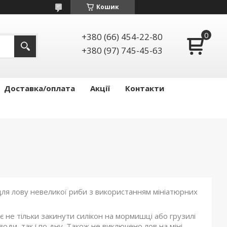
Кошик
+380 (66) 454-22-80
+380 (97) 745-45-63
Доставка/оплата
Акції
Контакти
для лову невеликої риби з використанням мініатюрних
не тільки закинути силікон на мормишці або грузилі
оди, так і по дну. Також не виключено лов на міні