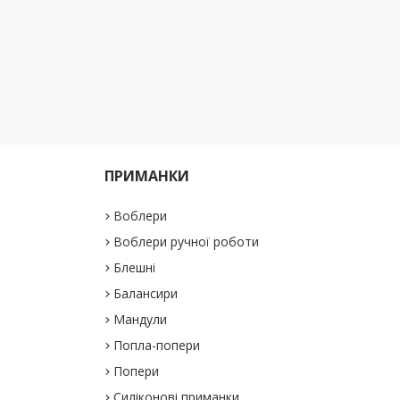
ПРИМАНКИ
Воблери
Воблери ручної роботи
Блешні
Балансири
Мандули
Попла-попери
Попери
Силіконові приманки