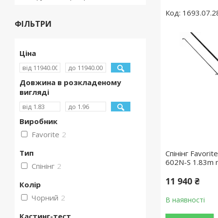
1693.07.2
ФІЛЬТРИ
Ціна
Довжина в розкладеному
вигляді
Виробник
Favorite
2
Тип
Спінінг Favori
602N-S 1.83m 
Спінінг
2
11 940 ₴
Колір
Чорний
2
В наявності
Кастинг-тест