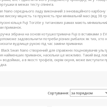
ертушки в межах тесту спінінга.
an Nano середнього ладу виконаний з інноваційного карбону 
є високу міцність та пружність при мінімальній масі (від 38 гра
пускні кільця Fuji Torzite у титанових рамах мають мінімальн
ми приманок.
 ручка зібрана на основі котушкотримача Fuji із вставками з EV
опоможе задовольнити потреби різних рибалок як тих, хто не
тискати вудлище рукою під час заміни приманки.
te Black Swan Nano створений для справжніх поціновувачів уль
ня найменших приманок, наскільки це можливо. Такий вид лов
 водоймах, а в якості трофеїв, окрім окуня, може виступати п
дка.