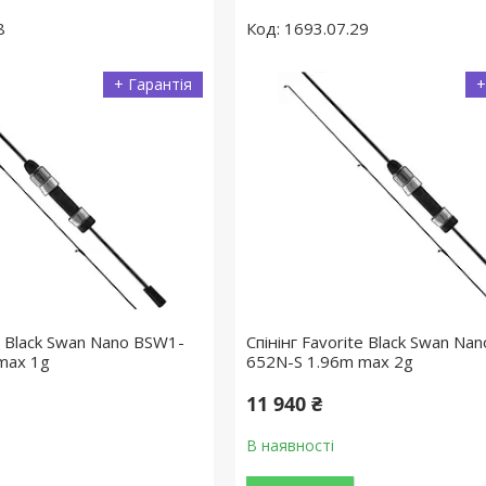
8
1693.07.29
+ Гарантія
+
te Black Swan Nano BSW1-
Спінінг Favorite Black Swan Na
max 1g
652N-S 1.96m max 2g
11 940 ₴
В наявності